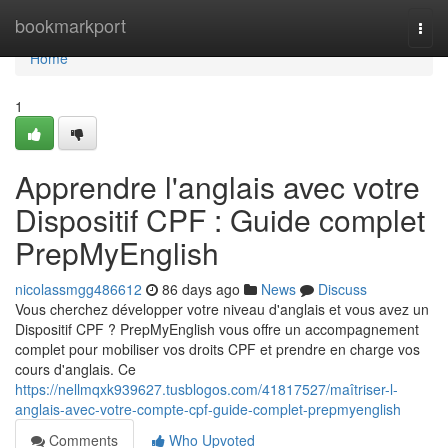
Home
bookmarkport
Togg
navi
Home
1
Apprendre l'anglais avec votre
Dispositif CPF : Guide complet
PrepMyEnglish
nicolassmgg486612
86 days ago
News
Discuss
Vous cherchez développer votre niveau d'anglais et vous avez un
Dispositif CPF ? PrepMyEnglish vous offre un accompagnement
complet pour mobiliser vos droits CPF et prendre en charge vos
cours d'anglais. Ce
https://nellmqxk939627.tusblogos.com/41817527/maîtriser-l-
anglais-avec-votre-compte-cpf-guide-complet-prepmyenglish
Comments
Who Upvoted