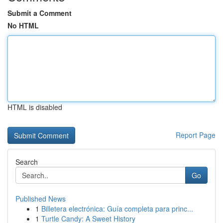
Submit a Comment
No HTML
HTML is disabled
Report Page
Search
Go
Published News
1
Billetera electrónica: Guía completa para princ...
1
Turtle Candy: A Sweet History