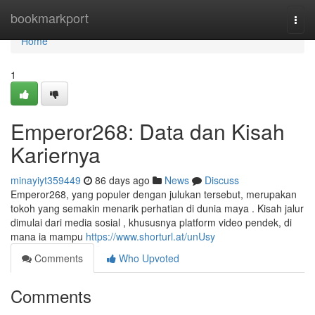
Home
bookmarkport
Togg
navi
Home
1
Emperor268: Data dan Kisah
Kariernya
minayiyt359449
86 days ago
News
Discuss
Emperor268, yang populer dengan julukan tersebut, merupakan
tokoh yang semakin menarik perhatian di dunia maya . Kisah jalur
dimulai dari media sosial , khususnya platform video pendek, di
mana ia mampu
https://www.shorturl.at/unUsy
Comments
Who Upvoted
Comments