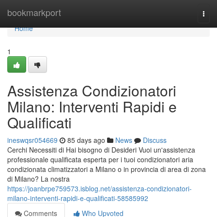
Home
bookmarkport
Togg
navi
Home
1
Assistenza Condizionatori
Milano: Interventi Rapidi e
Qualificati
ineswqsr054669
85 days ago
News
Discuss
Cerchi Necessiti di Hai bisogno di Desideri Vuoi un'assistenza
professionale qualificata esperta per i tuoi condizionatori aria
condizionata climatizzatori a Milano o in provincia di area di zona
di Milano? La nostra
https://joanbrpe759573.isblog.net/assistenza-condizionatori-
milano-interventi-rapidi-e-qualificati-58585992
Comments
Who Upvoted