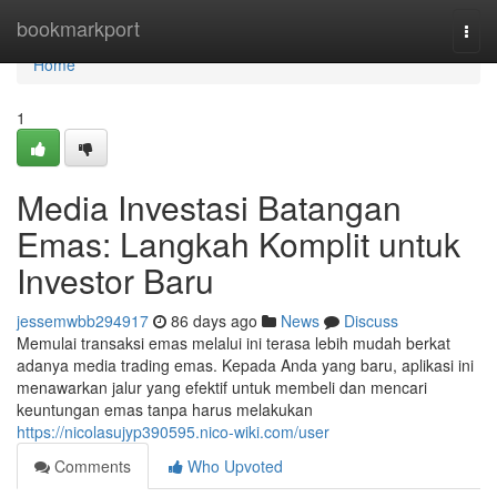
Home
bookmarkport
Togg
navi
Home
1
Media Investasi Batangan
Emas: Langkah Komplit untuk
Investor Baru
jessemwbb294917
86 days ago
News
Discuss
Memulai transaksi emas melalui ini terasa lebih mudah berkat
adanya media trading emas. Kepada Anda yang baru, aplikasi ini
menawarkan jalur yang efektif untuk membeli dan mencari
keuntungan emas tanpa harus melakukan
https://nicolasujyp390595.nico-wiki.com/user
Comments
Who Upvoted