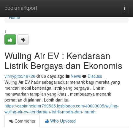
Home
bookmarkport
Togg
navi
Home
1
Wuling Air EV : Kendaraan
Listrik Bergaya dan Ekonomis
vinnypjto546726
86 days ago
News
Discuss
Wuling Air EV hadir sebagai solusi menarik bagi mereka yang
mencari mobil bertenaga listrik yang bergaya . Unit ini
menawarkan tampilan yang khas , membuatnya menarik
perhatian di jalanan. Lebih dari itu,
https://caoimheiamr799535.losblogos.com/40003005/wuling-
wuling-air-ev-kendaraan-listrik-modis-dan-murah
Comments
Who Upvoted