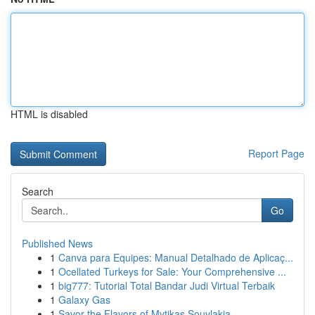
HTML is disabled
Report Page
Search
Go
Published News
1
Canva para Equipes: Manual Detalhado de Aplicaç...
1
Ocellated Turkeys for Sale: Your Comprehensive ...
1
big777: Tutorial Total Bandar Judi Virtual Terbaik
1
Galaxy Gas
1
Savor the Flavors of Mytikas Souvlakia