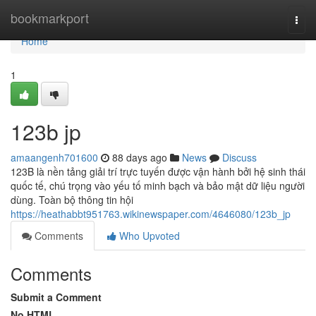
Home
bookmarkport
Togg
navi
Home
1
123b jp
amaangenh701600
88 days ago
News
Discuss
123B là nền tảng giải trí trực tuyến được vận hành bởi hệ sinh thái
quốc tế, chú trọng vào yếu tố minh bạch và bảo mật dữ liệu người
dùng. Toàn bộ thông tin hội
https://heathabbt951763.wikinewspaper.com/4646080/123b_jp
Comments
Who Upvoted
Comments
Submit a Comment
No HTML