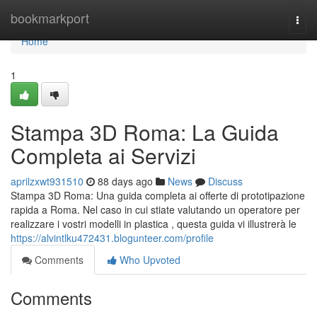
Home
bookmarkport
Togg
navi
Home
1
Stampa 3D Roma: La Guida
Completa ai Servizi
aprilzxwt931510
88 days ago
News
Discuss
Stampa 3D Roma: Una guida completa ai offerte di prototipazione
rapida a Roma. Nel caso in cui stiate valutando un operatore per
realizzare i vostri modelli in plastica , questa guida vi illustrerà le
https://alvintlku472431.blogunteer.com/profile
Comments
Who Upvoted
Comments