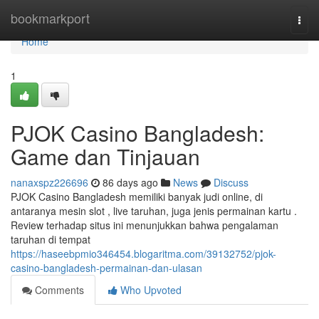
Home
bookmarkport
Togg
navi
Home
1
PJOK Casino Bangladesh:
Game dan Tinjauan
nanaxspz226696
86 days ago
News
Discuss
PJOK Casino Bangladesh memiliki banyak judi online, di
antaranya mesin slot , live taruhan, juga jenis permainan kartu .
Review terhadap situs ini menunjukkan bahwa pengalaman
taruhan di tempat
https://haseebpmio346454.blogaritma.com/39132752/pjok-
casino-bangladesh-permainan-dan-ulasan
Comments
Who Upvoted