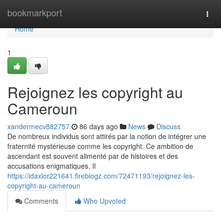
Home
bookmarkport
Togg
navi
Home
1
Rejoignez les copyright au
Cameroun
xandermecv882757
86 days ago
News
Discuss
De nombreux individus sont attirés par la notion de intégrer une
fraternité mystérieuse comme les copyright. Ce ambition de
ascendant est souvent alimenté par de histoires et des
accusations enigmatiques. Il
https://idaxlor221641.fireblogz.com/72471193/rejoignez-les-
copyright-au-cameroun
Comments
Who Upvoted