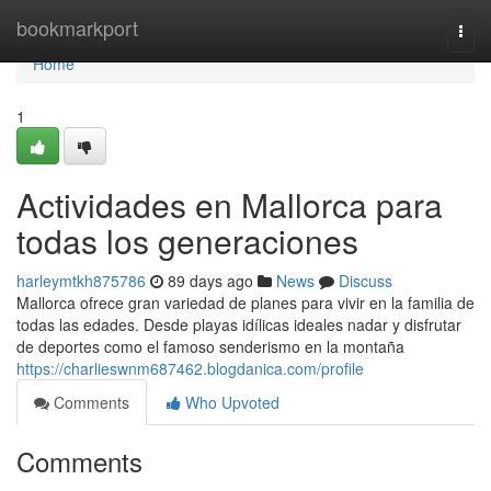
Home
bookmarkport
Togg
navi
Home
1
Actividades en Mallorca para
todas los generaciones
harleymtkh875786
89 days ago
News
Discuss
Mallorca ofrece gran variedad de planes para vivir en la familia de
todas las edades. Desde playas idílicas ideales nadar y disfrutar
de deportes como el famoso senderismo en la montaña
https://charlieswnm687462.blogdanica.com/profile
Comments
Who Upvoted
Comments