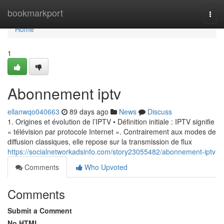
Home
bookmarkport
Togg
navi
Home
1
Abonnement iptv
ellanwqo040663
89 days ago
News
Discuss
1. Origines et évolution de l’IPTV • Définition initiale : IPTV signifie
« télévision par protocole Internet ». Contrairement aux modes de
diffusion classiques, elle repose sur la transmission de flux
https://socialnetworkadsinfo.com/story23055482/abonnement-iptv
Comments
Who Upvoted
Comments
Submit a Comment
No HTML