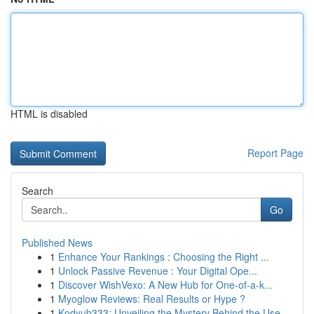
HTML is disabled
Report Page
Search
Go
Published News
1
Enhance Your Rankings : Choosing the Right ...
1
Unlock Passive Revenue : Your Digital Ope...
1
Discover WishVexo: A New Hub for One-of-a-k...
1
Myoglow Reviews: Real Results or Hype ?
1
Kodyub333: Unveiling the Mystery Behind the Use...