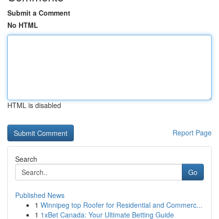
Submit a Comment
No HTML
HTML is disabled
Report Page
Search
Go
Published News
1
Winnipeg top Roofer for Residential and Commerc...
1
1xBet Canada: Your Ultimate Betting Guide