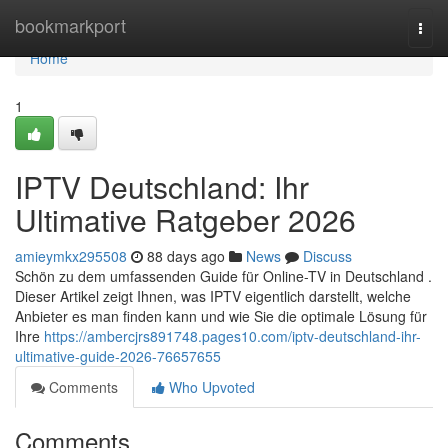
Home
bookmarkport
Togg
navi
Home
1
IPTV Deutschland: Ihr
Ultimative Ratgeber 2026
amieymkx295508
88 days ago
News
Discuss
Schön zu dem umfassenden Guide für Online-TV in Deutschland .
Dieser Artikel zeigt Ihnen, was IPTV eigentlich darstellt, welche
Anbieter es man finden kann und wie Sie die optimale Lösung für
Ihre
https://ambercjrs891748.pages10.com/iptv-deutschland-ihr-
ultimative-guide-2026-76657655
Comments
Who Upvoted
Comments