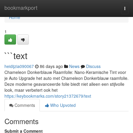
Home
bookmarkport
Togg
navi
Home
1
```text
heidijzia090067
86 days ago
News
Discuss
Chameleon Donkerblauw Raamfolie: Nano-Keramische Tint voor
je Auto Upgrade het auto met Chameleon Donkerblauw raamfolie.
Deze moderne geavanceerde folie biedt niet alleen een stijlvolle
look, maar verbetert ook het
https://keybookmarks.com/story21372679/text
Comments
Who Upvoted
Comments
Submit a Comment