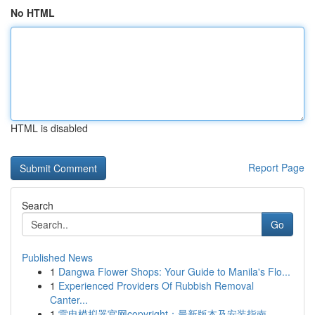
No HTML
HTML is disabled
Report Page
Search
Go
Published News
1
Dangwa Flower Shops: Your Guide to Manila's Flo...
1
Experienced Providers Of Rubbish Removal
Canter...
1
雷电模拟器官网copyright：最新版本及安装指南