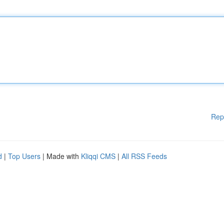
Rep
d
|
Top Users
| Made with
Kliqqi CMS
|
All RSS Feeds