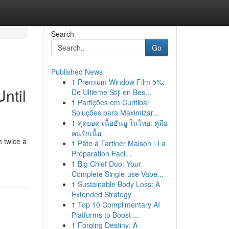
Search
Go
Published News
1
Premium Window Film 5%:
ntil
De Ultieme Stijl en Bes...
1
Partições em Curitiba:
Soluções para Maximizar...
1
สุดยอด เนื้อฮันอู ในไทย: คู่มือ
คนรักเนื้อ
 twice a
1
Pâte à Tartiner Maison : La
Préparation Facil...
1
Big Chief Duo: Your
Complete Single-use Vape...
1
Sustainable Body Loss: A
Extended Strategy
1
Top 10 Complimentary AI
Platforms to Boost ...
1
Forging Destiny: A