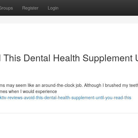
Groups
Register
Login
 This Dental Health Supplement U
s may seem like an around-the-clock job. Although I brushed my teeth
times when I would experience
iv-reviews-avoid-this-dental-health-supplement-until-you-read-this