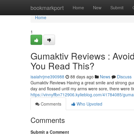
Home
bookmarkport
Home
New
Submit
Home
1
Gumaktiv Reviews : Avoid
You Read This?
isaiahrjme390988
88 days ago
News
Discuss
Gumaktiv Reviews Having a great smile and strong gum
day and flossed until my arms were sore, there were 
https://vinnyffbn712906.kylieblog.com/41784085/gumakt
Comments
Who Upvoted
Comments
Submit a Comment