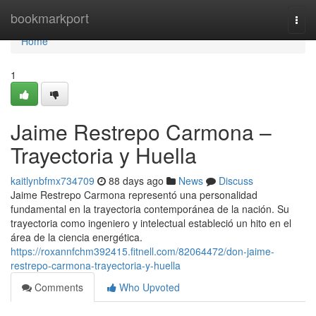
Home
bookmarkport
Togg
navi
Home
1
Jaime Restrepo Carmona –
Trayectoria y Huella
kaitlynbfmx734709
88 days ago
News
Discuss
Jaime Restrepo Carmona representó una personalidad
fundamental en la trayectoria contemporánea de la nación. Su
trayectoria como ingeniero y intelectual estableció un hito en el
área de la ciencia energética.
https://roxannfchm392415.fitnell.com/82064472/don-jaime-
restrepo-carmona-trayectoria-y-huella
Comments
Who Upvoted