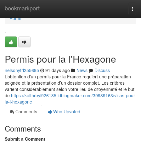
Home
bookmarkport
Togg
navi
Home
1
Permis pour la l’Hexagone
nelsonyfrl255695
91 days ago
News
Discuss
L’obtention d’un permis pour la France requiert une préparation
soignée et la présentation d’un dossier complet. Les critères
varient considérablement selon votre lieu de citoyenneté et le but
de
https://keithreyl926135.idblogmaker.com/39939163/visas-pour-
la-l-hexagone
Comments
Who Upvoted
Comments
Submit a Comment