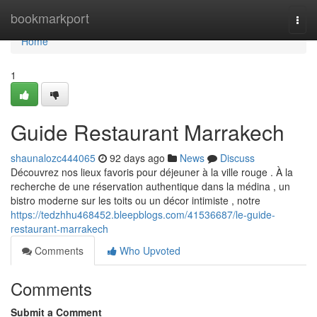
Home
bookmarkport
Togg
navi
Home
1
Guide Restaurant Marrakech
shaunalozc444065
92 days ago
News
Discuss
Découvrez nos lieux favoris pour déjeuner à la ville rouge . À la
recherche de une réservation authentique dans la médina , un
bistro moderne sur les toits ou un décor intimiste , notre
https://tedzhhu468452.bleepblogs.com/41536687/le-guide-
restaurant-marrakech
Comments
Who Upvoted
Comments
Submit a Comment