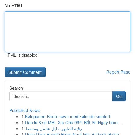
No HTML
HTML is disabled
Report Page
Search
Go
Published News
1
Kølepuder: Bedre søvn med kølende komfort
1
Dàn lô 6 số MB · Xỉu Chủ 999: Bắt Số Ngày hôm ...
1
رقيه الظهور: دليل شامل ومبسط
1
Upvc Door Handle Fixes Near Me: A Quick Guide