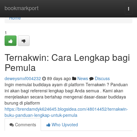
Home
bookmarkport
Togg
navi
Home
1
Ternakwin: Cara Lengkap bagi
Pemula
deweysmxf004232
89 days ago
News
Discuss
Ingin memulai budidaya ayam di platform Ternakwin ? Panduan
ini akan bagi referensi lengkap bagi Anda semua . Kami akan
menjelaskan secara bertahap mengenai dasar-dasar budidaya
burung di platform
https://brendamdyk624645.blogsidea.com/48014452/ternakwin-
buku-panduan-lengkap-untuk-pemula
Comments
Who Upvoted