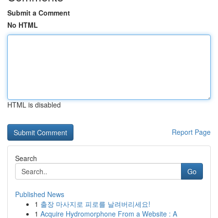
Submit a Comment
No HTML
HTML is disabled
Report Page
Search
Go
Published News
1
출장 마사지로 피로를 날려버리세요!
1
Acquire Hydromorphone From a Website : A