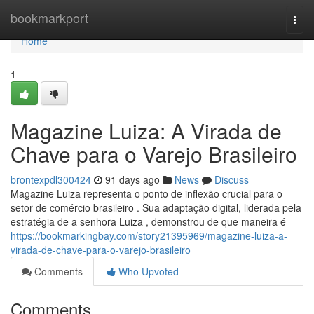
Home
bookmarkport
Togg
navi
Home
1
Magazine Luiza: A Virada de
Chave para o Varejo Brasileiro
brontexpdl300424
91 days ago
News
Discuss
Magazine Luiza representa o ponto de inflexão crucial para o
setor de comércio brasileiro . Sua adaptação digital, liderada pela
estratégia de a senhora Luiza , demonstrou de que maneira é
https://bookmarkingbay.com/story21395969/magazine-luiza-a-
virada-de-chave-para-o-varejo-brasileiro
Comments
Who Upvoted
Comments