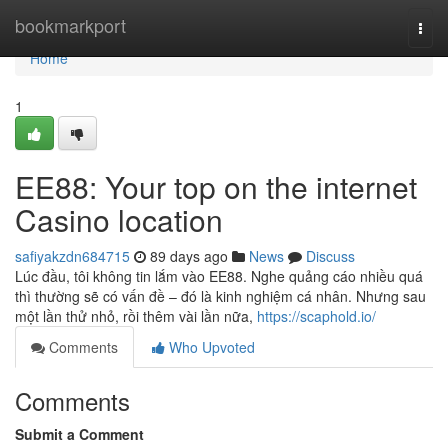
Home
bookmarkport
Togg
navi
Home
1
EE88: Your top on the internet
Casino location
safiyakzdn684715
89 days ago
News
Discuss
Lúc đầu, tôi không tin lắm vào EE88. Nghe quảng cáo nhiều quá
thì thường sẽ có vấn đề – đó là kinh nghiệm cá nhân. Nhưng sau
một lần thử nhỏ, rồi thêm vài lần nữa,
https://scaphold.io/
Comments
Who Upvoted
Comments
Submit a Comment