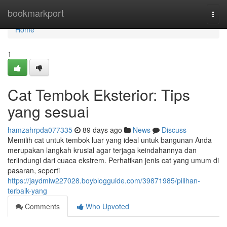
Home
bookmarkport
Togg
navi
Home
1
Cat Tembok Eksterior: Tips
yang sesuai
hamzahrpda077335
89 days ago
News
Discuss
Memilih cat untuk tembok luar yang ideal untuk bangunan Anda
merupakan langkah krusial agar terjaga keindahannya dan
terlindungi dari cuaca ekstrem. Perhatikan jenis cat yang umum di
pasaran, seperti
https://jaydmiw227028.boyblogguide.com/39871985/pilihan-
terbaik-yang
Comments
Who Upvoted