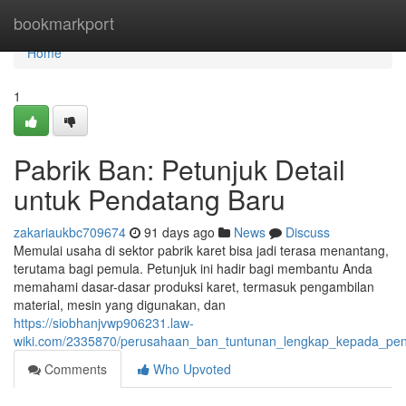
Home
bookmarkport
Home
1
Pabrik Ban: Petunjuk Detail
untuk Pendatang Baru
zakariaukbc709674
91 days ago
News
Discuss
Memulai usaha di sektor pabrik karet bisa jadi terasa menantang,
terutama bagi pemula. Petunjuk ini hadir bagi membantu Anda
memahami dasar-dasar produksi karet, termasuk pengambilan
material, mesin yang digunakan, dan
https://siobhanjvwp906231.law-
wiki.com/2335870/perusahaan_ban_tuntunan_lengkap_kepada_pe
Comments
Who Upvoted