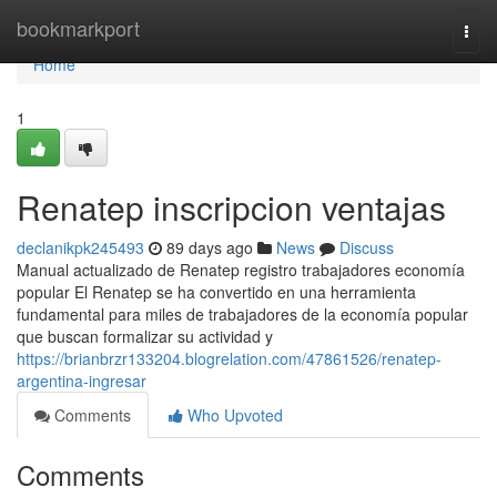
Home
bookmarkport
Togg
navi
Home
1
Renatep inscripcion ventajas
declanikpk245493
89 days ago
News
Discuss
Manual actualizado de Renatep registro trabajadores economía
popular El Renatep se ha convertido en una herramienta
fundamental para miles de trabajadores de la economía popular
que buscan formalizar su actividad y
https://brianbrzr133204.blogrelation.com/47861526/renatep-
argentina-ingresar
Comments
Who Upvoted
Comments