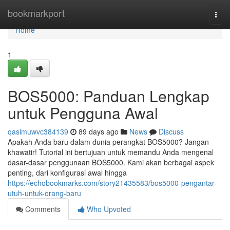
Home
bookmarkport
Togg
navi
Home
1
BOS5000: Panduan Lengkap
untuk Pengguna Awal
qasimuwvc384139
89 days ago
News
Discuss
Apakah Anda baru dalam dunia perangkat BOS5000? Jangan
khawatir! Tutorial ini bertujuan untuk memandu Anda mengenal
dasar-dasar penggunaan BOS5000. Kami akan berbagai aspek
penting, dari konfigurasi awal hingga
https://echobookmarks.com/story21435583/bos5000-pengantar-
utuh-untuk-orang-baru
Comments
Who Upvoted