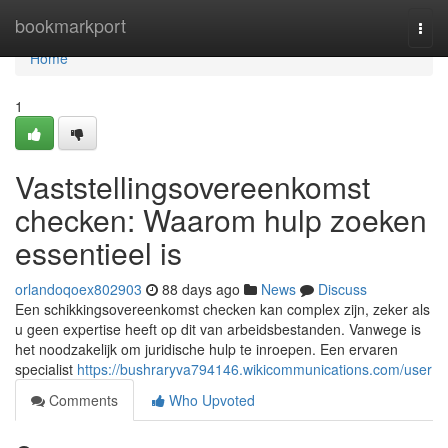
Home
bookmarkport
Togg
navi
Home
1
Vaststellingsovereenkomst
checken: Waarom hulp zoeken
essentieel is
orlandoqoex802903
88 days ago
News
Discuss
Een schikkingsovereenkomst checken kan complex zijn, zeker als
u geen expertise heeft op dit van arbeidsbestanden. Vanwege is
het noodzakelijk om juridische hulp te inroepen. Een ervaren
specialist
https://bushraryva794146.wikicommunications.com/user
Comments
Who Upvoted