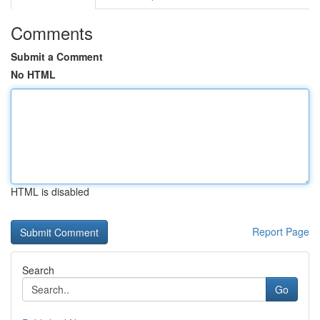
Comments
Submit a Comment
No HTML
HTML is disabled
Report Page
Search
Go