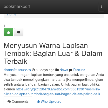
Home
bookmarkport
Togg
navi
Home
1
Menyusun Warna Lapisan
Tembok: Bagian Luar & Dalam
Terbaik
shaniafmit502278
89 days ago
News
Discuss
Menyusun ragam lapisan tembok yang pas untuk bangunan Anda
bisa tampak membingungkan , terutama jika mempertimbangkan
selisih antara luar dan bagian dalam. Untuk bagian luar, pikirkan
elemen
https://rorybjkc528478.arwebo.com/63613307/memilih-
pilihan-pelapisan-tembok-bagian-luar-bagian-dalam-paling-baik
Comments
Who Upvoted