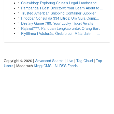
1
Cnlawblog: Exploring China's Legal Landscape
1
Pampanga's Best Directory: Your Learn About to ...
1
Trusted American Shipping Container Supplier
1
Frigobar Consul da 334 Litros: Um Guia Comp...
1
Destiny Game 789: Your Lucky Ticket Awaits
1
Rajawd777: Panduan Lengkap untuk Orang Baru
1
Flyttfirma i Västerås, Örebro och Mälardalen – ...
Copyright © 2026 |
Advanced Search
|
Live
|
Tag Cloud
|
Top
Users
| Made with
Kliqqi CMS
|
All RSS Feeds