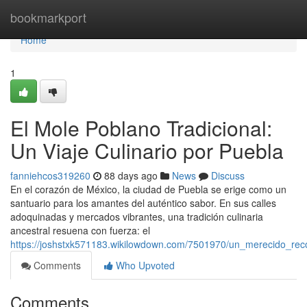
Home
bookmarkport
Home
1
El Mole Poblano Tradicional:
Un Viaje Culinario por Puebla
fanniehcos319260
88 days ago
News
Discuss
En el corazón de México, la ciudad de Puebla se erige como un
santuario para los amantes del auténtico sabor. En sus calles
adoquinadas y mercados vibrantes, una tradición culinaria
ancestral resuena con fuerza: el
https://joshstxk571183.wikilowdown.com/7501970/un_merecido_rec
Comments
Who Upvoted
Comments