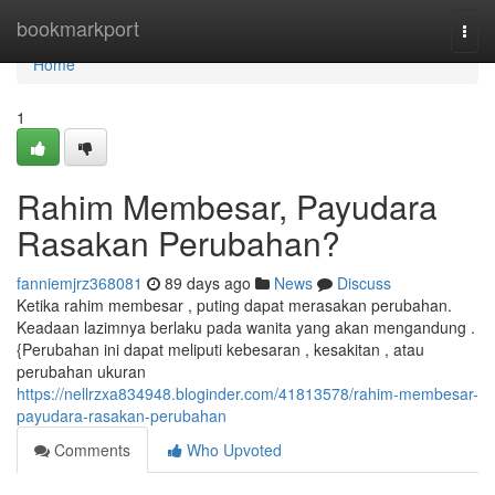
Home
bookmarkport
Togg
navi
Home
1
Rahim Membesar, Payudara
Rasakan Perubahan?
fanniemjrz368081
89 days ago
News
Discuss
Ketika rahim membesar , puting dapat merasakan perubahan.
Keadaan lazimnya berlaku pada wanita yang akan mengandung .
{Perubahan ini dapat meliputi kebesaran , kesakitan , atau
perubahan ukuran
https://nellrzxa834948.bloginder.com/41813578/rahim-membesar-
payudara-rasakan-perubahan
Comments
Who Upvoted