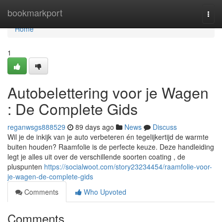
Home
bookmarkport
Togg
navi
Home
1
Autobelettering voor je Wagen
: De Complete Gids
reganwsgs888529
89 days ago
News
Discuss
Wil je de inkijk van je auto verbeteren én tegelijkertijd de warmte
buiten houden? Raamfolie is de perfecte keuze. Deze handleiding
legt je alles uit over de verschillende soorten coating , de
pluspunten
https://socialwoot.com/story23234454/raamfolie-voor-
je-wagen-de-complete-gids
Comments
Who Upvoted
Comments