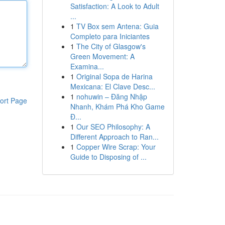
Satisfaction: A Look to Adult
...
1
TV Box sem Antena: Guia
Completo para Iniciantes
1
The City of Glasgow's
Green Movement: A
Examina...
1
Original Sopa de Harina
Mexicana: El Clave Desc...
1
nohuwin – Đăng Nhập
ort Page
Nhanh, Khám Phá Kho Game
Đ...
1
Our SEO Philosophy: A
Different Approach to Ran...
1
Copper Wire Scrap: Your
Guide to Disposing of ...