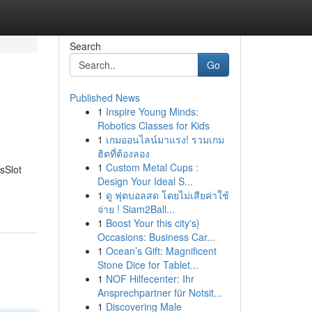
Search
Go
Published News
1
Inspire Young Minds:
Robotics Classes for Kids
1
เกมออนไลน์มาแรง! รวมเกม
ฮิตที่ต้องลอง
1
Custom Metal Cups :
sSlot
Design Your Ideal S...
1
ดู ฟุตบอลสด โดยไม่เสียค่าใช้
จ่าย ! Siam2Ball...
1
Boost Your this city's}
Occasions: Business Car...
1
Ocean’s Gift: Magnificent
Stone Dice for Tablet...
1
NOF Hilfecenter: Ihr
Ansprechpartner für Notsit...
1
Discovering Male