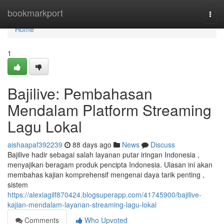
Home
bookmarkport
Togg
navi
Home
1
Bajilive: Pembahasan
Mendalam Platform Streaming
Lagu Lokal
aishaapaf392239
88 days ago
News
Discuss
Bajilive hadir sebagai salah layanan putar iringan Indonesia ,
menyajikan beragam produk pencipta Indonesia. Ulasan ini akan
membahas kajian komprehensif mengenai daya tarik penting ,
sistem
https://alexiagilf870424.blogsuperapp.com/41745900/bajilive-
kajian-mendalam-layanan-streaming-lagu-lokal
Comments
Who Upvoted