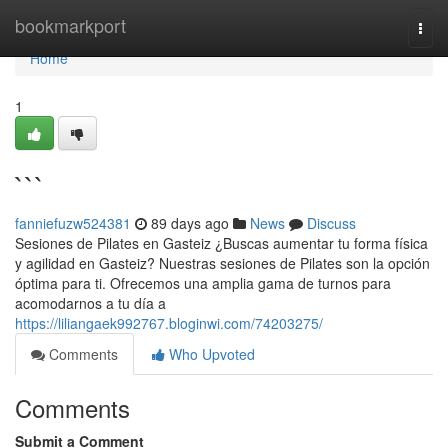
Home
bookmarkport
Togg
navi
Home
1
```
fanniefuzw524381
89 days ago
News
Discuss
Sesiones de Pilates en Gasteiz ¿Buscas aumentar tu forma física
y agilidad en Gasteiz? Nuestras sesiones de Pilates son la opción
óptima para ti. Ofrecemos una amplia gama de turnos para
acomodarnos a tu día a
https://liliangaek992767.bloginwi.com/74203275/
Comments
Who Upvoted
Comments
Submit a Comment