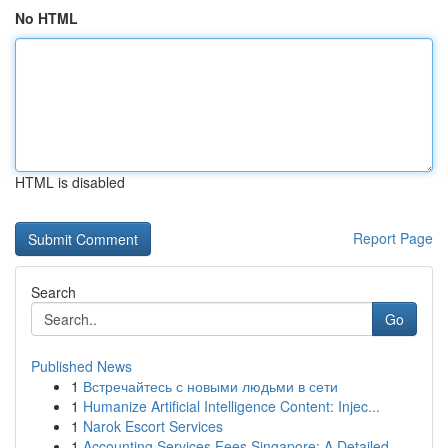
No HTML
HTML is disabled
Report Page
Search
Go
Published News
1
Встречайтесь с новыми людьми в сети
1
Humanize Artificial Intelligence Content: Injec...
1
Narok Escort Services
1
Accounting Services Fees Singapore: A Detailed ...