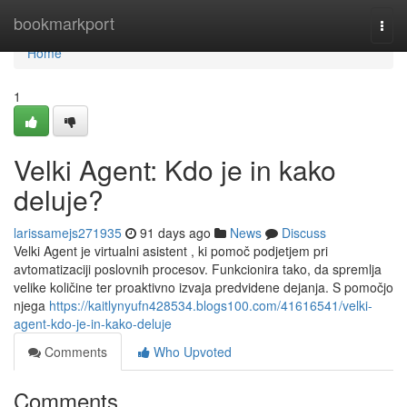
Home
bookmarkport
Togg
navi
Home
1
Velki Agent: Kdo je in kako
deluje?
larissamejs271935
91 days ago
News
Discuss
Velki Agent je virtualni asistent , ki pomoč podjetjem pri
avtomatizaciji poslovnih procesov. Funkcionira tako, da spremlja
velike količine ter proaktivno izvaja predvidene dejanja. S pomočjo
njega
https://kaitlynyufn428534.blogs100.com/41616541/velki-
agent-kdo-je-in-kako-deluje
Comments
Who Upvoted
Comments