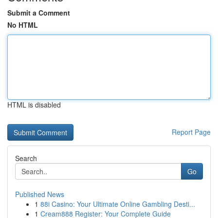
Submit a Comment
No HTML
HTML is disabled
Report Page
Search
Go
Published News
1
88i Casino: Your Ultimate Online Gambling Desti...
1
Cream888 Register: Your Complete Guide