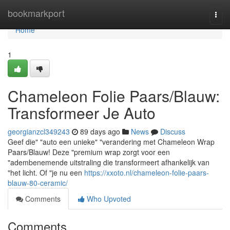
Home
bookmarkport
Togg
navi
Home
1
Chameleon Folie Paars/Blauw:
Transformeer Je Auto
georgianzcl349243
89 days ago
News
Discuss
Geef die" "auto een unieke" "verandering met Chameleon Wrap
Paars/Blauw! Deze "premium wrap zorgt voor een
"adembenemende uitstraling die transformeert afhankelijk van
"het licht. Of "je nu een
https://xxoto.nl/chameleon-folie-paars-
blauw-80-ceramic/
Comments
Who Upvoted
Comments