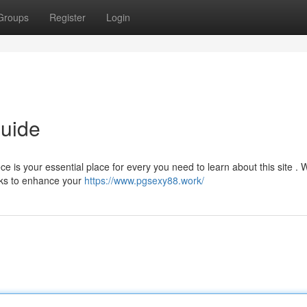
Groups
Register
Login
Guide
 is your essential place for every you need to learn about this site . W
cks to enhance your
https://www.pgsexy88.work/