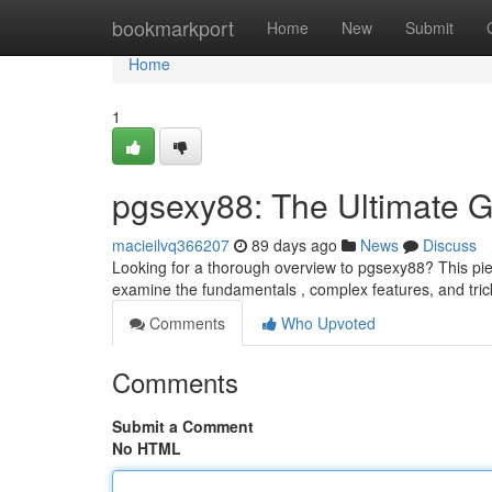
Home
bookmarkport
Home
New
Submit
Home
1
pgsexy88: The Ultimate 
macieilvq366207
89 days ago
News
Discuss
Looking for a thorough overview to pgsexy88? This piece
examine the fundamentals , complex features, and tri
Comments
Who Upvoted
Comments
Submit a Comment
No HTML