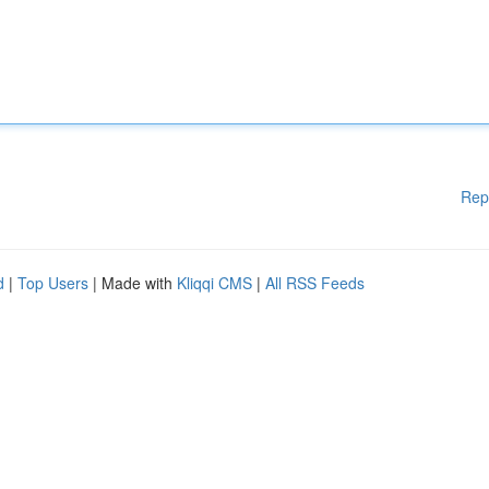
Rep
d
|
Top Users
| Made with
Kliqqi CMS
|
All RSS Feeds