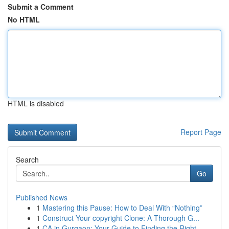
Submit a Comment
No HTML
HTML is disabled
Report Page
Search
Go
Published News
1
Mastering this Pause: How to Deal With “Nothing”
1
Construct Your copyright Clone: A Thorough G...
1
CA in Gurgaon: Your Guide to Finding the Right ...