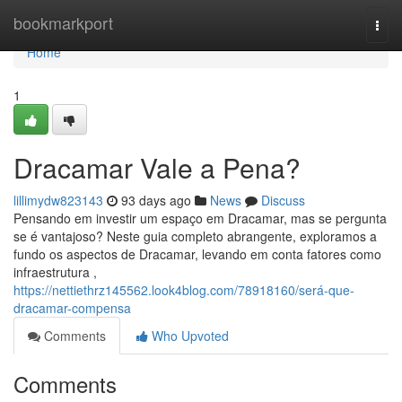
Home
bookmarkport
Togg
navi
Home
1
Dracamar Vale a Pena?
lillimydw823143
93 days ago
News
Discuss
Pensando em investir um espaço em Dracamar, mas se pergunta
se é vantajoso? Neste guia completo abrangente, exploramos a
fundo os aspectos de Dracamar, levando em conta fatores como
infraestrutura ,
https://nettiethrz145562.look4blog.com/78918160/será-que-
dracamar-compensa
Comments
Who Upvoted
Comments