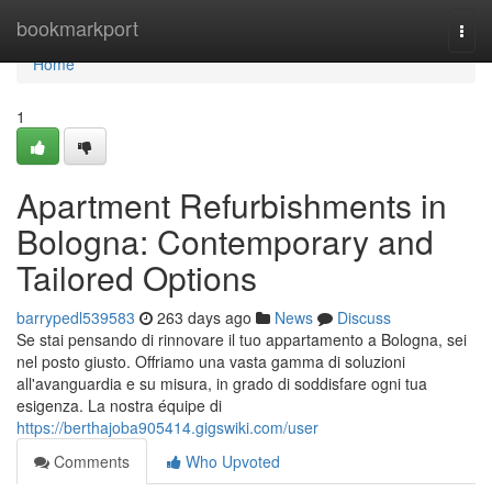
Home
bookmarkport
Togg
navi
Home
1
Apartment Refurbishments in
Bologna: Contemporary and
Tailored Options
barrypedl539583
263 days ago
News
Discuss
Se stai pensando di rinnovare il tuo appartamento a Bologna, sei
nel posto giusto. Offriamo una vasta gamma di soluzioni
all'avanguardia e su misura, in grado di soddisfare ogni tua
esigenza. La nostra équipe di
https://berthajoba905414.gigswiki.com/user
Comments
Who Upvoted