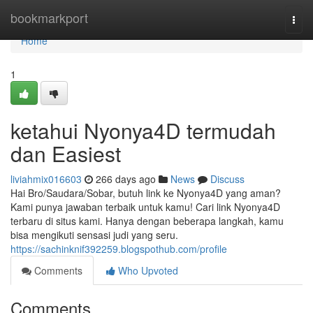
Home
bookmarkport
Togg
navi
Home
1
ketahui Nyonya4D termudah
dan Easiest
liviahmix016603
266 days ago
News
Discuss
Hai Bro/Saudara/Sobar, butuh link ke Nyonya4D yang aman?
Kami punya jawaban terbaik untuk kamu! Cari link Nyonya4D
terbaru di situs kami. Hanya dengan beberapa langkah, kamu
bisa mengikuti sensasi judi yang seru.
https://sachinknif392259.blogspothub.com/profile
Comments
Who Upvoted
Comments