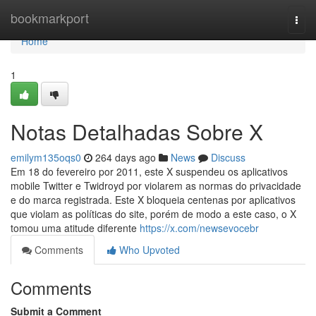
Home
bookmarkport
Togg
navi
Home
1
Notas Detalhadas Sobre X
emilym135oqs0
264 days ago
News
Discuss
Em 18 do fevereiro por 2011, este X suspendeu os aplicativos
mobile Twitter e Twidroyd por violarem as normas do privacidade
e do marca registrada. Este X bloqueia centenas por aplicativos
que violam as políticas do site, porém de modo a este caso, o X
tomou uma atitude diferente
https://x.com/newsevocebr
Comments
Who Upvoted
Comments
Submit a Comment