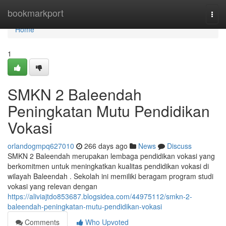
Home
bookmarkport
Togg
navi
Home
1
SMKN 2 Baleendah
Peningkatan Mutu Pendidikan
Vokasi
orlandogmpq627010
266 days ago
News
Discuss
SMKN 2 Baleendah merupakan lembaga pendidikan vokasi yang
berkomitmen untuk meningkatkan kualitas pendidikan vokasi di
wilayah Baleendah . Sekolah ini memiliki beragam program studi
vokasi yang relevan dengan
https://aliviajtdo853687.blogsidea.com/44975112/smkn-2-
baleendah-peningkatan-mutu-pendidikan-vokasi
Comments
Who Upvoted