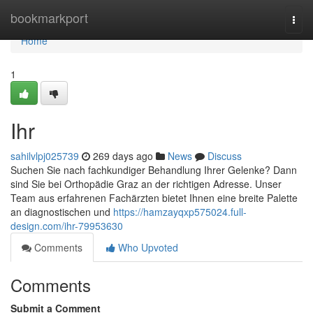
Home
bookmarkport
Togg
navi
Home
1
Ihr
sahilvlpj025739
269 days ago
News
Discuss
Suchen Sie nach fachkundiger Behandlung Ihrer Gelenke? Dann
sind Sie bei Orthopädie Graz an der richtigen Adresse. Unser
Team aus erfahrenen Fachärzten bietet Ihnen eine breite Palette
an diagnostischen und
https://hamzayqxp575024.full-
design.com/ihr-79953630
Comments
Who Upvoted
Comments
Submit a Comment