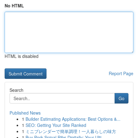
No HTML
HTML is disabled
Report Page
Search
Go
Published News
1
Builder Estimating Applications: Best Options &...
1
SEO: Getting Your Site Ranked
1
ミニブレンダーで簡単調理！一人暮らしの味方
1
Buy Pork Spinal Ribs Digitally: Your Ulti...