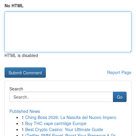
No HTML
HTML is disabled
Report Page
Search
Go
Published News
1
Ching Boss 2026: La Nascita del Nuovo Impero
1
Buy THC vape cartridge Europe
1
Best Crypto Casino: Your Ultimate Guide
1
{Twitter SMM Panel: Boost Your Presence & Gr...