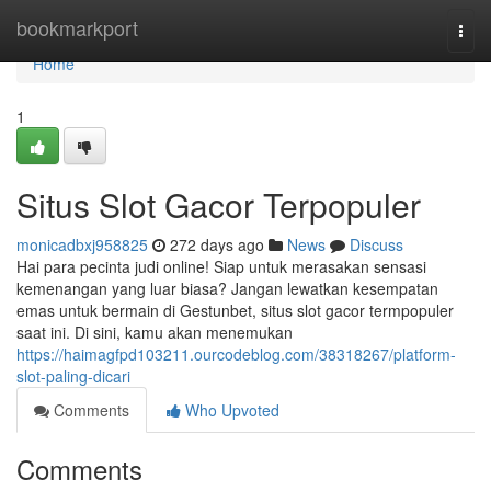
Home
bookmarkport
Togg
navi
Home
1
Situs Slot Gacor Terpopuler
monicadbxj958825
272 days ago
News
Discuss
Hai para pecinta judi online! Siap untuk merasakan sensasi
kemenangan yang luar biasa? Jangan lewatkan kesempatan
emas untuk bermain di Gestunbet, situs slot gacor termpopuler
saat ini. Di sini, kamu akan menemukan
https://haimagfpd103211.ourcodeblog.com/38318267/platform-
slot-paling-dicari
Comments
Who Upvoted
Comments