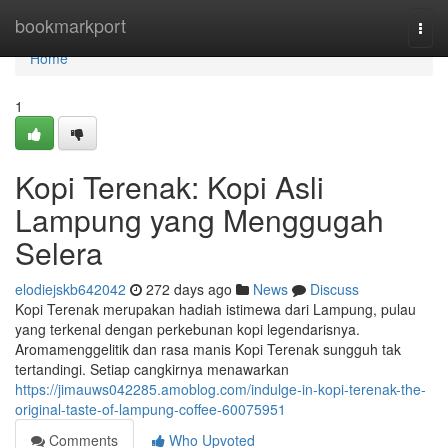
Home
bookmarkport
Togg
navi
Home
1
Kopi Terenak: Kopi Asli
Lampung yang Menggugah
Selera
elodiejskb642042
272 days ago
News
Discuss
Kopi Terenak merupakan hadiah istimewa dari Lampung, pulau
yang terkenal dengan perkebunan kopi legendarisnya.
Aromamenggelitik dan rasa manis Kopi Terenak sungguh tak
tertandingi. Setiap cangkirnya menawarkan
https://jimauws042285.amoblog.com/indulge-in-kopi-terenak-the-
original-taste-of-lampung-coffee-60075951
Comments
Who Upvoted