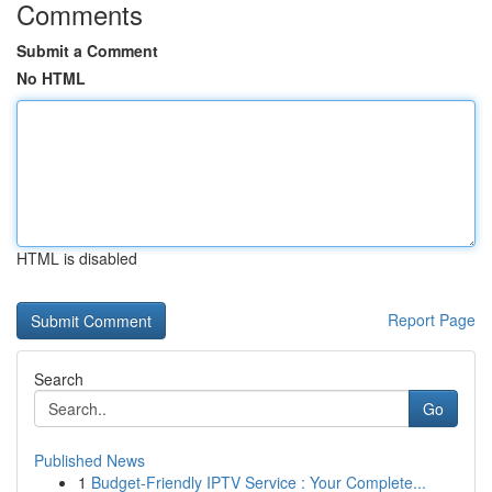
Comments
Submit a Comment
No HTML
HTML is disabled
Report Page
Search
Go
Published News
1
Budget-Friendly IPTV Service : Your Complete...