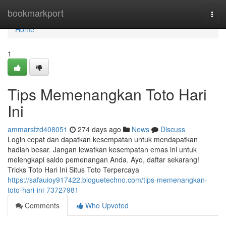
Home
bookmarkport
Togg
navi
Home
1
Tips Memenangkan Toto Hari
Ini
ammarsfzd408051
274 days ago
News
Discuss
Login cepat dan dapatkan kesempatan untuk mendapatkan
hadiah besar. Jangan lewatkan kesempatan emas ini untuk
melengkapi saldo pemenangan Anda. Ayo, daftar sekarang!
Tricks Toto Hari Ini Situs Toto Terpercaya
https://safauioy917422.bloguetechno.com/tips-memenangkan-
toto-hari-ini-73727981
Comments
Who Upvoted