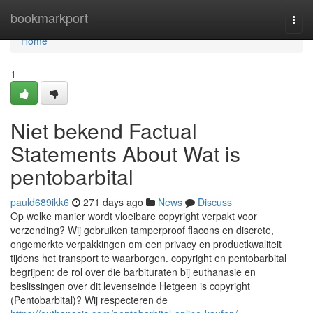
Home
bookmarkport
Togg
navi
Home
1
Niet bekend Factual
Statements About Wat is
pentobarbital
pauld689ikk6
271 days ago
News
Discuss
Op welke manier wordt vloeibare copyright verpakt voor
verzending? Wij gebruiken tamperproof flacons en discrete,
ongemerkte verpakkingen om een privacy en productkwaliteit
tijdens het transport te waarborgen. copyright en pentobarbital
begrijpen: de rol over die barbituraten bij euthanasie en
beslissingen over dit levenseinde Hetgeen is copyright
(Pentobarbital)? Wij respecteren de