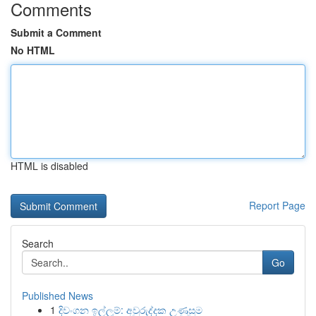
Comments
Submit a Comment
No HTML
HTML is disabled
Report Page
Search
Go
Published News
1
දිවංගන ඉල්ලුම්: අවුරුද්දක උණුසුම