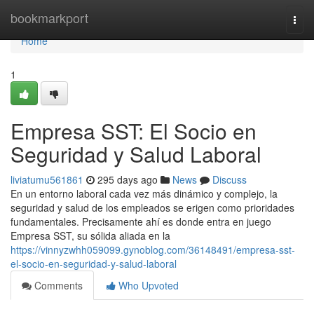
Home
bookmarkport
Togg
navi
Home
1
Empresa SST: El Socio en
Seguridad y Salud Laboral
liviatumu561861
295 days ago
News
Discuss
En un entorno laboral cada vez más dinámico y complejo, la
seguridad y salud de los empleados se erigen como prioridades
fundamentales. Precisamente ahí es donde entra en juego
Empresa SST, su sólida aliada en la
https://vinnyzwhh059099.gynoblog.com/36148491/empresa-sst-
el-socio-en-seguridad-y-salud-laboral
Comments
Who Upvoted