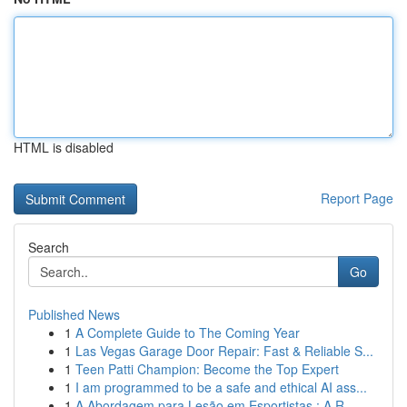
HTML is disabled
Report Page
Search
Go
Published News
1
A Complete Guide to The Coming Year
1
Las Vegas Garage Door Repair: Fast & Reliable S...
1
Teen Patti Champion: Become the Top Expert
1
I am programmed to be a safe and ethical AI ass...
1
A Abordagem para Lesão em Esportistas : A R...